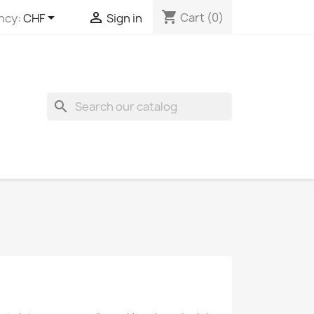
shopping_cart


Cart
(0)
ncy:
CHF
Sign in
search