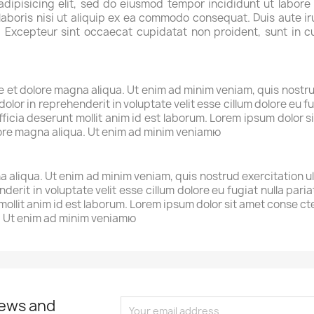
adipisicing elit, sed do eiusmod tempor incididunt ut labore
aboris nisi ut aliquip ex ea commodo consequat. Duis aute iru
r. Excepteur sint occaecat cupidatat non proident, sunt in cu
et dolore magna aliqua. Ut enim ad minim veniam, quis nostrud 
lor in reprehenderit in voluptate velit esse cillum dolore eu fu
fficia deserunt mollit anim id est laborum. Lorem ipsum dolor si
lore magna aliqua. Ut enim ad minim veniamю
 aliqua. Ut enim ad minim veniam, quis nostrud exercitation u
nderit in voluptate velit esse cillum dolore eu fugiat nulla par
 mollit anim id est laborum. Lorem ipsum dolor sit amet conse c
a. Ut enim ad minim veniamю
news and