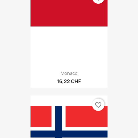
Monaco
16,22 CHF
favorite_border