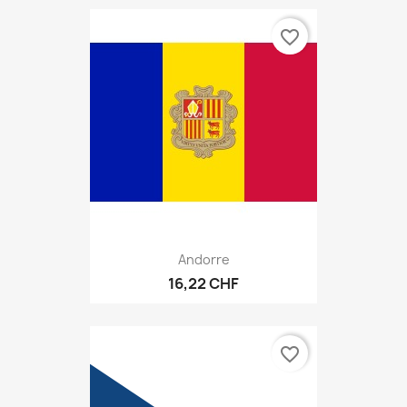
favorite_border
Andorre
16,22 CHF
favorite_border