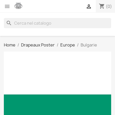
shopping_cart


(0)
search
Home
Drapeaux Poster
Europe
Bulgarie