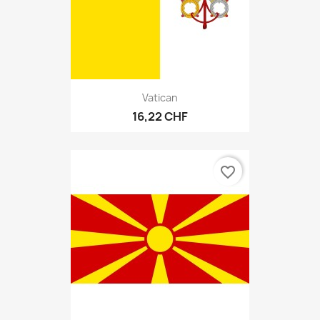
Vatican
16,22 CHF
favorite_border