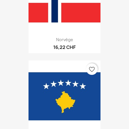
Norvège
16,22 CHF
favorite_border