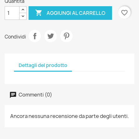
Quantità

favorite_border
AGGIUNGI AL CARRELLO
Condividi
Dettagli del prodotto
Commenti (0)
Ancora nessuna recensione da parte degli utenti.