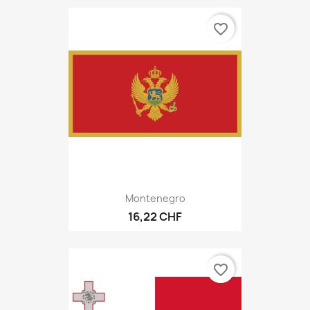
favorite_border
Montenegro
16,22 CHF
favorite_border