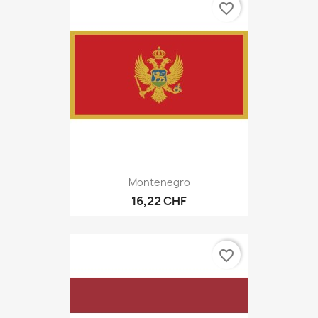
favorite_border
Montenegro
16,22 CHF
favorite_border