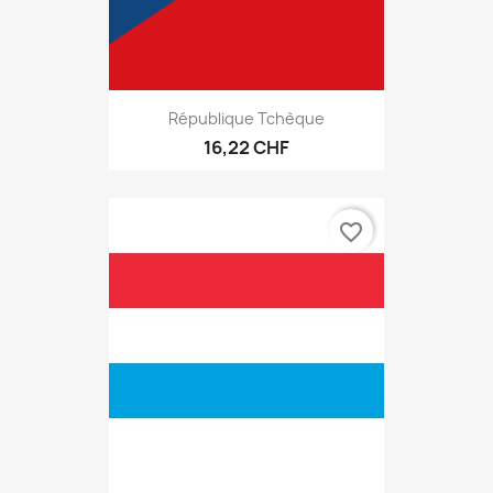
République Tchèque
16,22 CHF
favorite_border