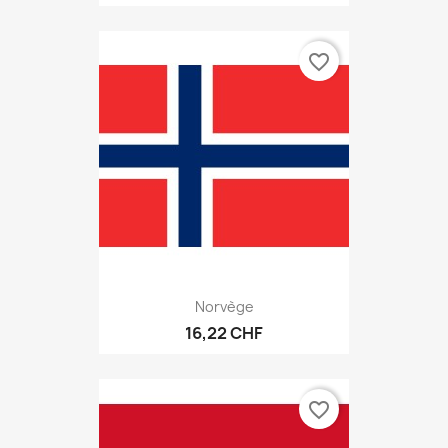
favorite_border
Norvège
16,22 CHF
favorite_border