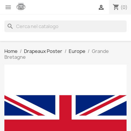
shopping_cart


(0)
search
Home
Drapeaux Poster
Europe
Grande
Bretagne