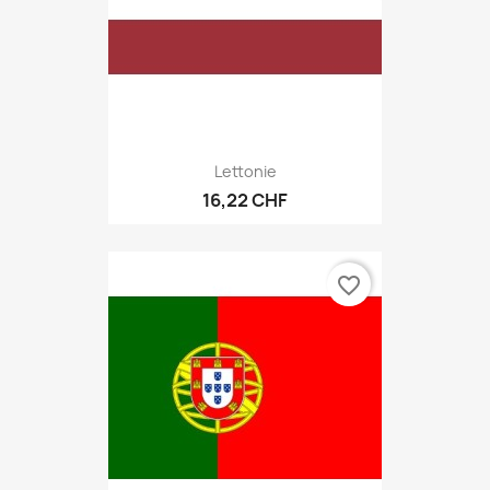
Lettonie
16,22 CHF
favorite_border