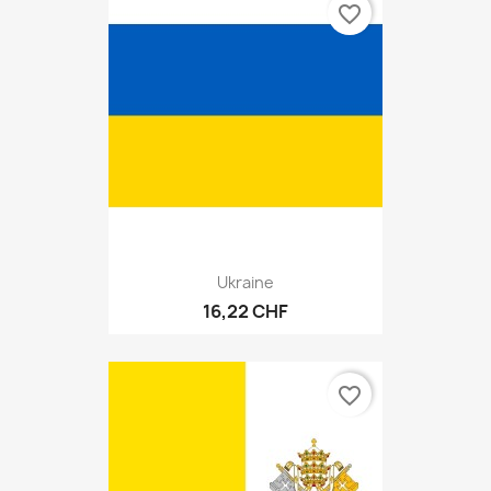
favorite_border
Ukraine
16,22 CHF
favorite_border