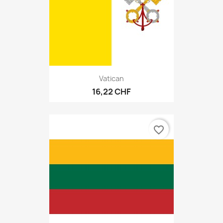
Vatican
16,22 CHF
favorite_border