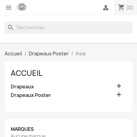
shopping_cart


(0)
search
Accueil
Drapeaux Poster
Asie
ACCUEIL

Drapeaux

Drapeaux Poster
MARQUES
Aucune marque