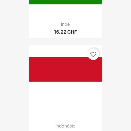
Inde
16,22 CHF
favorite_border
Indonésie