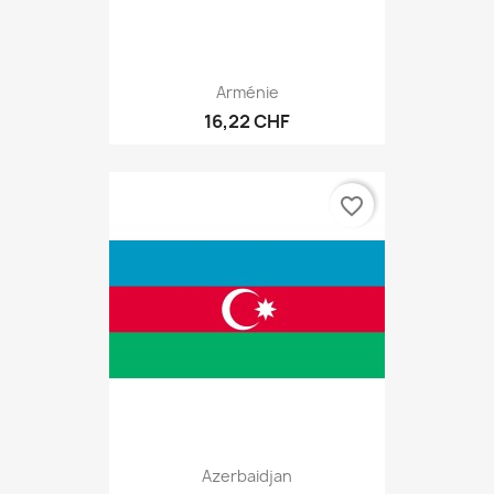
Arménie
16,22 CHF
favorite_border
Azerbaidjan