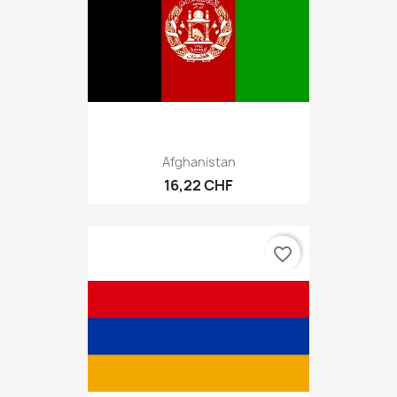
Afghanistan
16,22 CHF
favorite_border