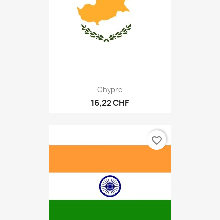
Chypre
16,22 CHF
favorite_border