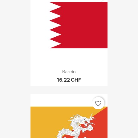
Barein
16,22 CHF
favorite_border