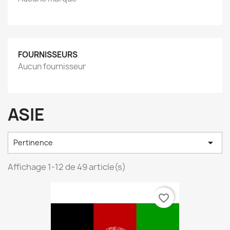
FOURNISSEURS
Aucun fournisseur
ASIE

Pertinence
Affichage 1-12 de 49 article(s)
favorite_border