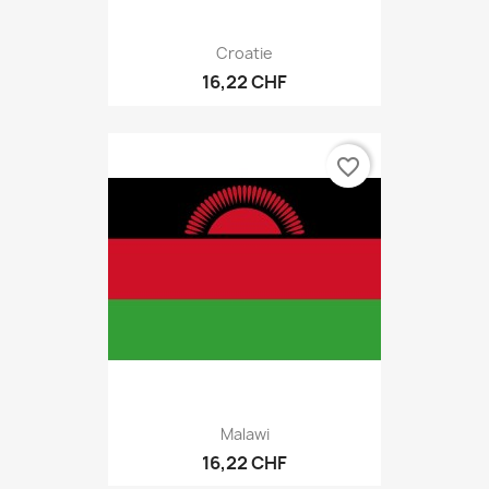
Croatie
16,22 CHF
favorite_border
Malawi
16,22 CHF