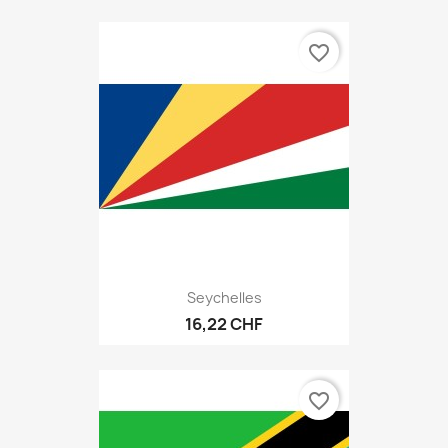
favorite_border
Seychelles
16,22 CHF
favorite_border