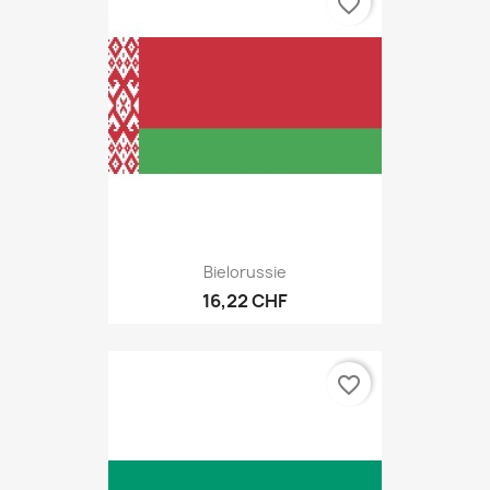
favorite_border
Bielorussie
16,22 CHF
favorite_border