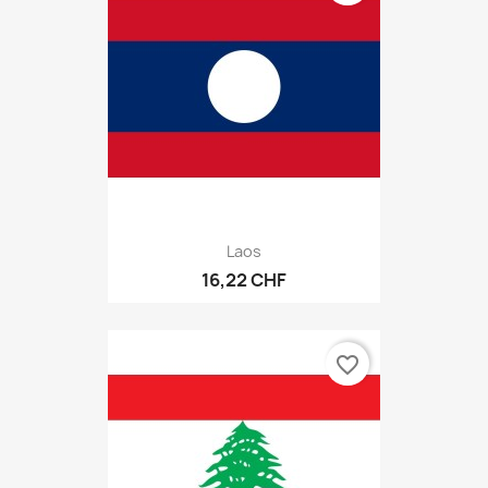
Laos
16,22 CHF
favorite_border