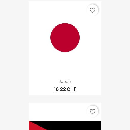
favorite_border
Japon
16,22 CHF
favorite_border