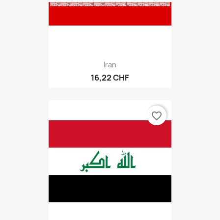
Iran
16,22 CHF
favorite_border