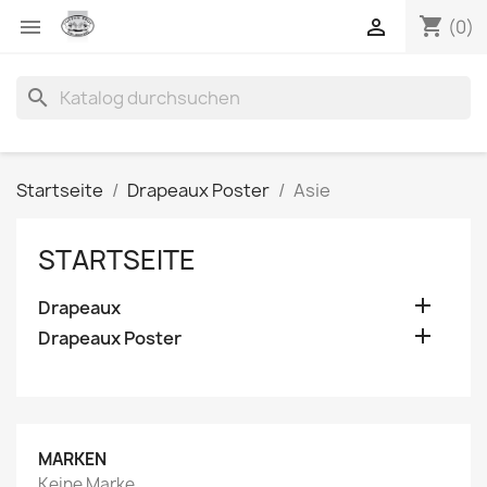
shopping_cart


(0)
search
Startseite
Drapeaux Poster
Asie
STARTSEITE

Drapeaux

Drapeaux Poster
MARKEN
Keine Marke