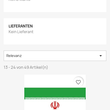
LIEFERANTEN
Kein Lieferant

Relevanz
13 - 24 von 49 Artikel(n)
favorite_border